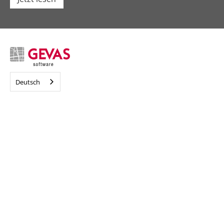
Deutsch
Navigation
Home
Lösungen
Forschung
Über uns
Aktuelles
Karriere
Kontakt & Standorte