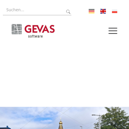
Referenzen
Forschung
Über uns
Aktuelles
Pressroom
Karriere
Log-In