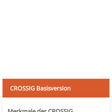
>
Unabhängig von den LSA-Steuergeräten
Flexibel gegenüber dem individuellen Stil des
>
Ingenieurs
>
Durchgängige Versorgungskette
CROSSIG Basisversion
Merkmale der CROSSIG