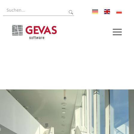
Referenzen
Forschung
Über uns
Aktuelles
Pressroom
Karriere
Log-In