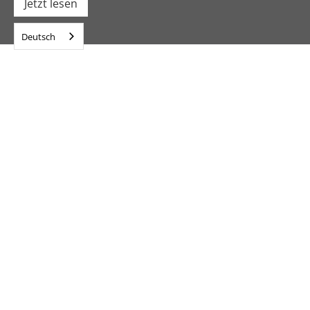
Jetzt lesen
Deutsch
Navigation
Home
Lösungen
Forschung
Über uns
Aktuelles
Karriere
Kontakt & Standorte