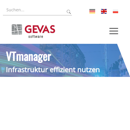
Referenzen
Forschung
Über uns
VTmanager
Aktuelles
Infrastruktur effizient nutzen
Pressroom
Karriere
Log-In