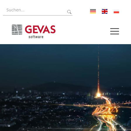
Referenzen
Forschung
Über uns
Aktuelles
Pressroom
Karriere
Log-In